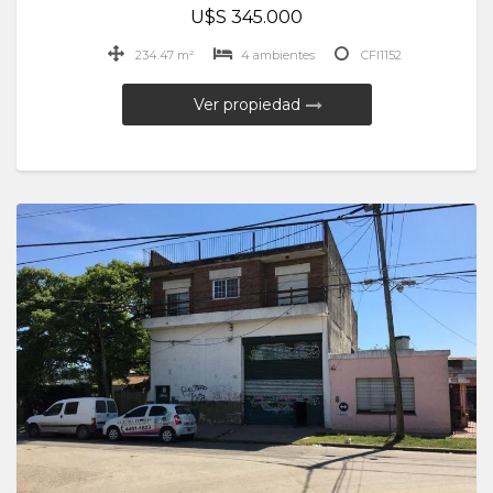
U$S 345.000
234.47 m²
4 ambientes
CFI1152
Ver propiedad