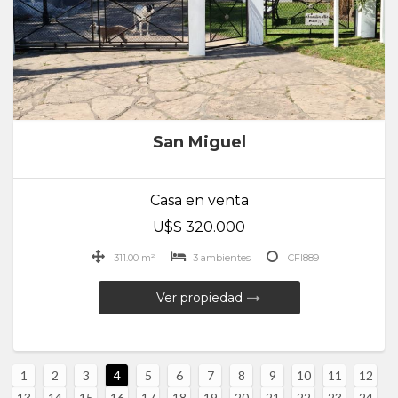
San Miguel
Casa en venta
U$S 320.000
311.00 m²
3 ambientes
CFI889
Ver propiedad
1
2
3
4
5
6
7
8
9
10
11
12
13
14
15
16
17
18
19
20
21
22
23
24