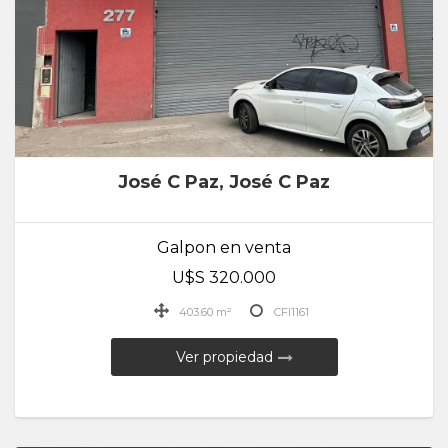
José C Paz, José C Paz
Galpon en venta
U$S 320.000
403.60 m²
CFI1161
Ver propiedad