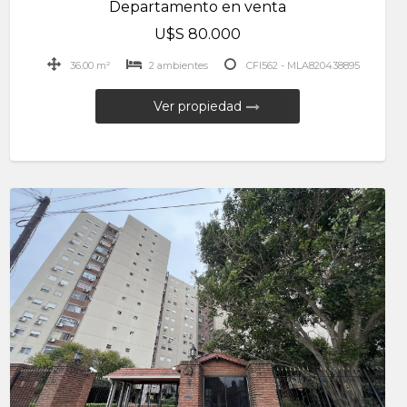
Departamento en venta
U$S 80.000
36.00 m²
2 ambientes
CFI562 - MLA820438895
Ver propiedad