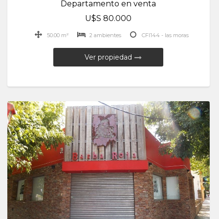
Departamento en venta
U$S 80.000
50.00 m²
2 ambientes
CFI144 - las moras
Ver propiedad