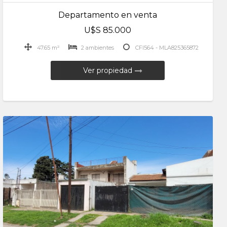
Departamento en venta
U$S 85.000
47.65 m²
2 ambientes
CFI564 - MLA825365872
Ver propiedad