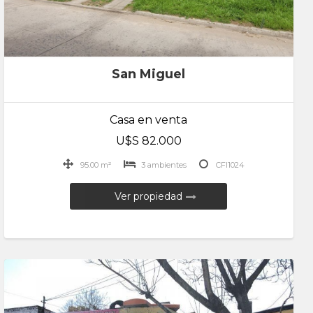
San Miguel
Casa en venta
U$S 82.000
95.00 m²
3 ambientes
CFI1024
Ver propiedad