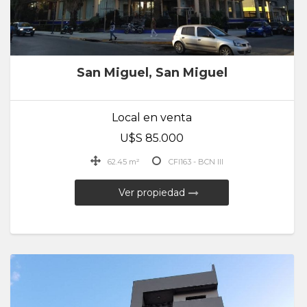
San Miguel, San Miguel
Local en venta
U$S 85.000
62.45 m²
CFI163 - BCN III
Ver propiedad