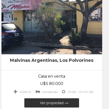
Malvinas Argentinas, Los Polvorines
Casa en venta
U$S 80.000
123.00 m²
3 ambientes
CFI352 - CFI-CFI-352
Ver propiedad