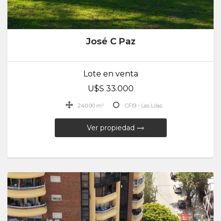
José C Paz
Lote en venta
U$S 33.000
240.00 m²
CFI9 - Las Lilas
Ver propiedad