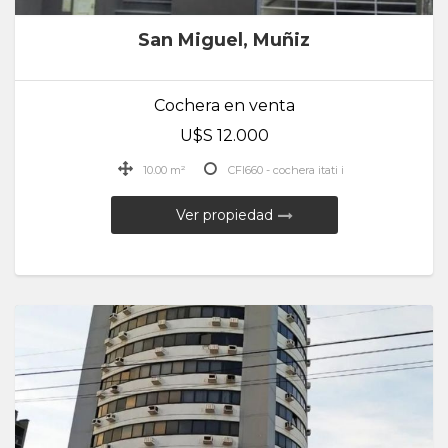
San Miguel, Muñiz
Cochera en venta
U$S 12.000
10.00 m²
CFI660 - cochera itati i
Ver propiedad