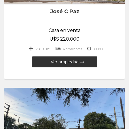
José C Paz
Casa en venta
U$S 220.000
268.00 m²
4 ambientes
CFI869
Ver propiedad