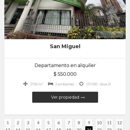
San Miguel
Departamento en alquiler
$ 550.000
27.00 m²
2 ambientes
CFI1310 - ibiza III
Ver propiedad
1
2
3
4
5
6
7
8
9
10
11
12
13
14
15
16
17
18
19
20
21
22
23
24