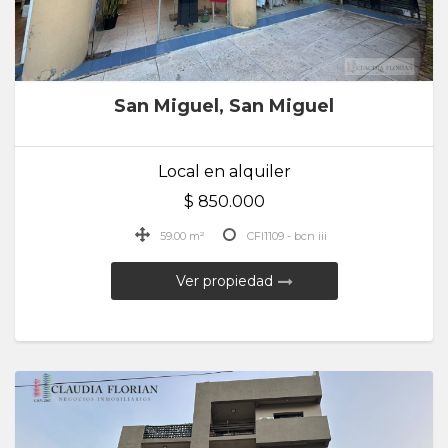
San Miguel, San Miguel
Local en alquiler
$ 850.000
59.00 m²
CFI1109 - bcn iii
Ver propiedad