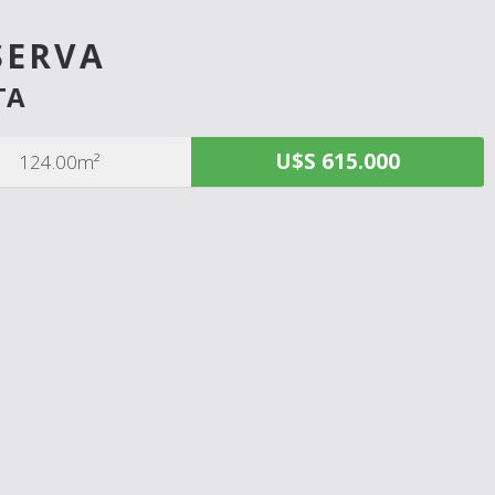
SERVA
TA
U$S 615.000
124.00m²