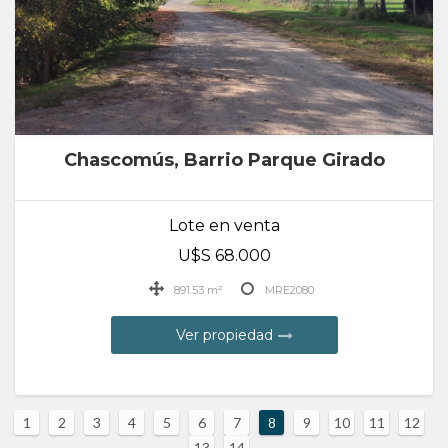
Chascomús, Barrio Parque Girado
Lote en venta
U$S 68.000
891.53 m²
MRE2080
Ver propiedad
1
2
3
4
5
6
7
8
9
10
11
12
13
14