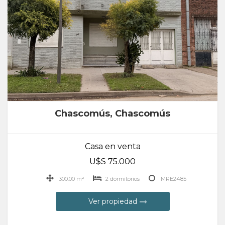
Chascomús, Chascomús
Casa en venta
U$S 75.000
300.00 m²
2 dormitorios
MRE2485
Ver propiedad