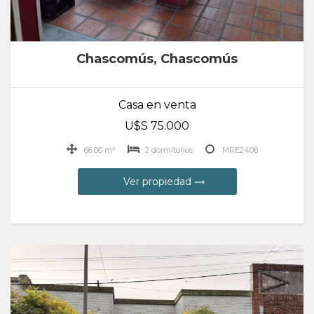
Chascomús, Chascomús
Casa en venta
U$S 75.000
66.00 m²
2 dormitorios
MRE2406
Ver propiedad