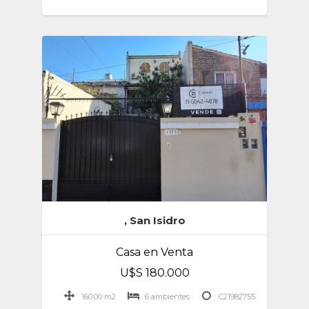
, San Isidro
Casa en Venta
U$S 180.000
160.00 m2
6 ambientes
C21982755