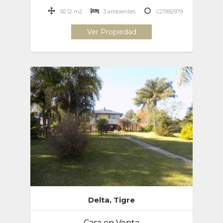
92.12 m2
3 ambientes
C21992979
Ver Propiedad
Delta, Tigre
Casa en Venta