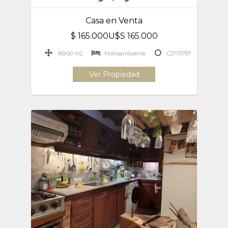
Casa en Venta
$ 165.000U$S 165.000
169.00 m2
Monoambiente
C2170797
Ver Propiedad