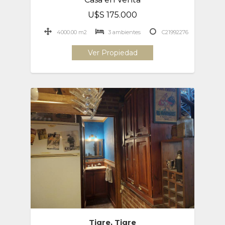
U$S 175.000
4000.00 m2
3 ambientes
C21992276
Ver Propiedad
Tigre, Tigre