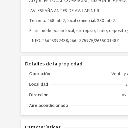
ALQUILER LOCAL COMERCIAL, DISPONIBLE PARA 
AV. ESPAÑA ANTES DE AV. LAFINUR.
Terreno: 468 mts2, local comercial: 350 mts2.
El inmueble posee local, entrepiso, baño, deposito 
INFO: 26643392438/2664775975/2665001487
Detalles de la propiedad
Operación
Venta y a
Localidad
S
Dirección
Av 
Aire acondicionado
Características