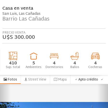
Casa
en
venta
San Luis
Las Cañadas
Barrio Las Cañadas
PRECIO VENTA
U$S 300.000
410
5
4
4
4
Sup. total
Ambientes
Dormitorios
Baños
Cocheras
Fotos
Street View
Mapa
Apto crédito
Ap